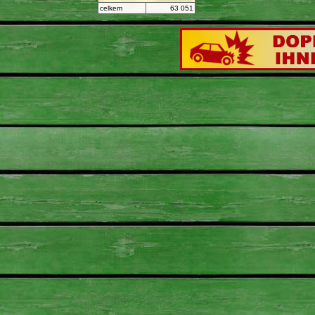
celkem
63 051