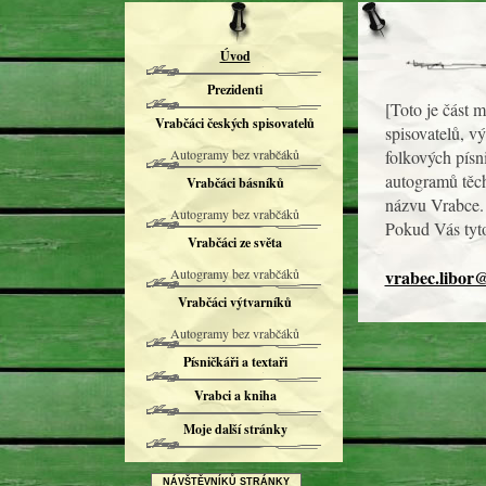
Úvod
Prezidenti
[Toto je část 
Vrabčáci českých spisovatelů
spisovatelů, vý
Autogramy bez vrabčáků
folkových písn
autogramů těch
Vrabčáci básníků
názvu Vrabce. 
Autogramy bez vrabčáků
Pokud Vás tyto
Vrabčáci ze světa
Autogramy bez vrabčáků
vrabec.libor
Vrabčáci výtvarníků
Autogramy bez vrabčáků
Písničkáři a textaři
Vrabci a kniha
Moje další stránky
NÁVŠTĚVNÍKŮ STRÁNKY